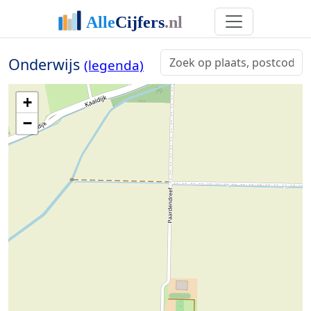
Onderwijs
(legenda)
+
−