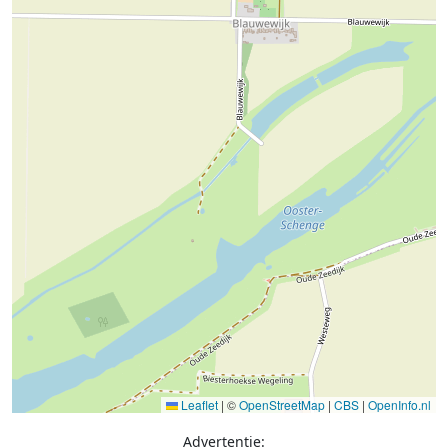
Leaflet
|
©
OpenStreetMap
|
CBS
|
OpenInfo.nl
Advertentie: