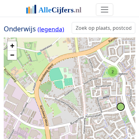
Onderwijs
(legenda)
+
−
2