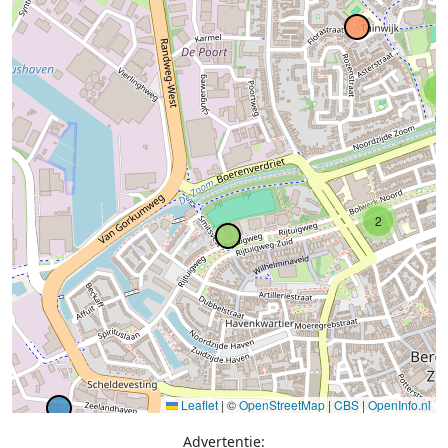
2
2
Leaflet
|
©
OpenStreetMap
|
CBS
|
OpenInfo.nl
Advertentie: