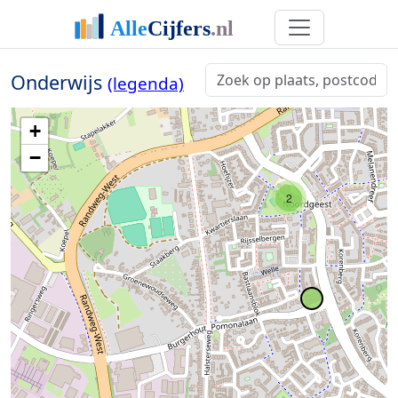
Onderwijs
(legenda)
+
−
2