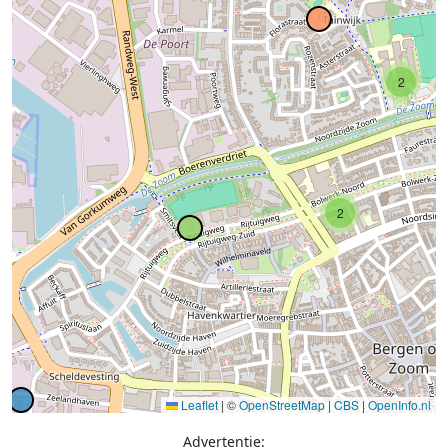
2
2
Leaflet
|
©
OpenStreetMap
|
CBS
|
OpenInfo.nl
Advertentie: