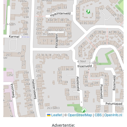
Leaflet
|
©
OpenStreetMap
|
CBS
|
OpenInfo.nl
Advertentie: