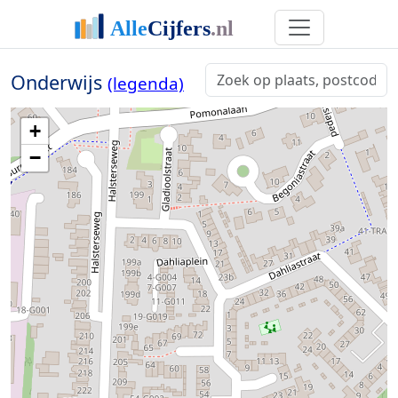
Onderwijs
(legenda)
+
−