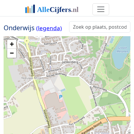
Onderwijs
(legenda)
+
−