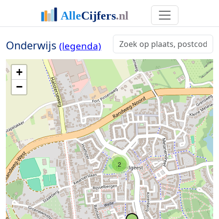
Onderwijs
(legenda)
+
−
2