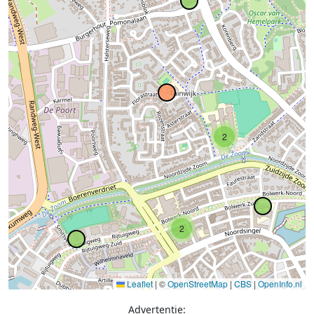
2
2
Leaflet
|
©
OpenStreetMap
|
CBS
|
OpenInfo.nl
Advertentie: