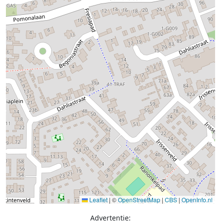
Leaflet
|
©
OpenStreetMap
|
CBS
|
OpenInfo.nl
Advertentie: