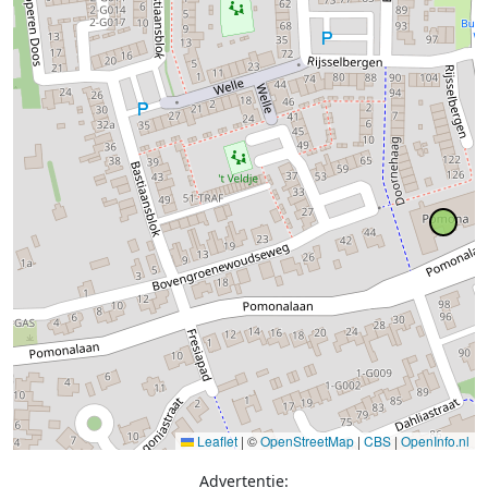
Leaflet
|
©
OpenStreetMap
|
CBS
|
OpenInfo.nl
Advertentie: