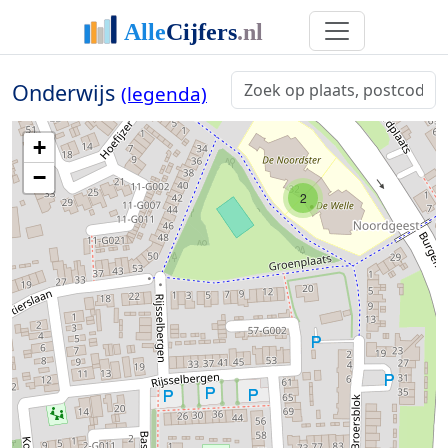
Onderwijs
(legenda)
+
−
2