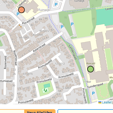
Leaflet
|