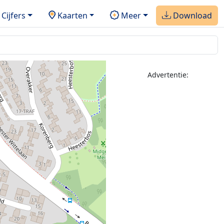
Cijfers
Kaarten
Meer
Download
Advertentie: