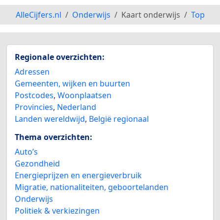
AlleCijfers.nl
Onderwijs
Kaart onderwijs
Top
Regionale overzichten:
Adressen
Gemeenten, wijken en buurten
Postcodes
,
Woonplaatsen
Provincies
,
Nederland
Landen wereldwijd
,
België regionaal
Thema overzichten:
Auto’s
Gezondheid
Energieprijzen en energieverbruik
Migratie, nationaliteiten, geboortelanden
Onderwijs
Politiek & verkiezingen