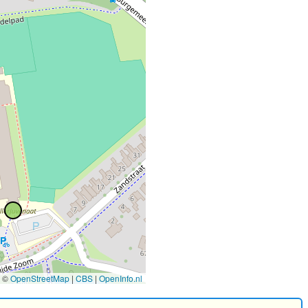
©
OpenStreetMap
|
CBS
|
OpenInfo.nl