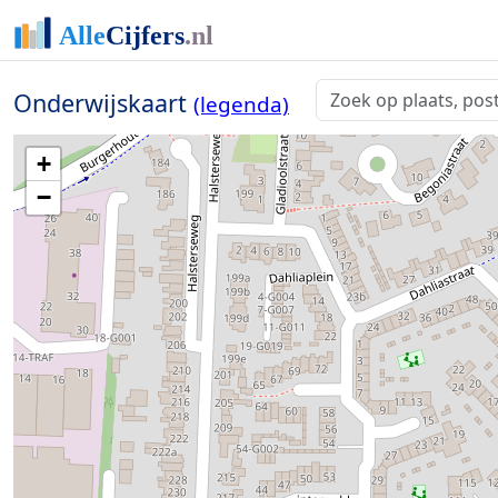
Onderwijskaart
(legenda)
+
−