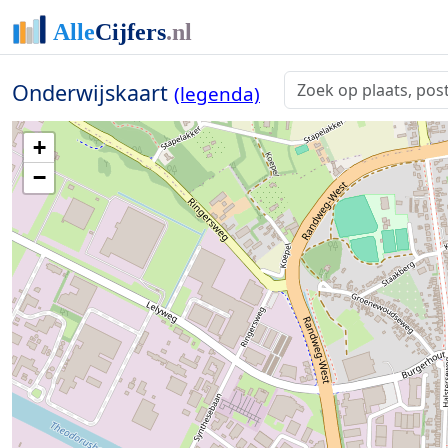
Onderwijskaart
(legenda)
+
−