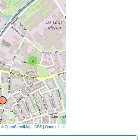
4
©
OpenStreetMap
|
CBS
|
OpenInfo.nl