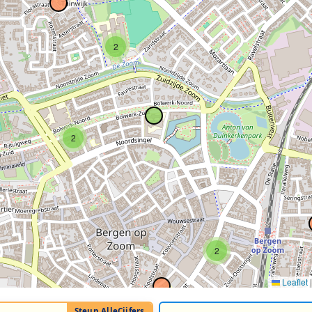
2
2
2
Leaflet
|