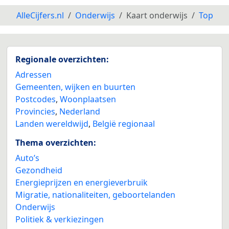
AlleCijfers.nl
Onderwijs
Kaart onderwijs
Top
Regionale overzichten:
Adressen
Gemeenten, wijken en buurten
Postcodes
,
Woonplaatsen
Provincies
,
Nederland
Landen wereldwijd
,
België regionaal
Thema overzichten:
Auto’s
Gezondheid
Energieprijzen en energieverbruik
Migratie, nationaliteiten, geboortelanden
Onderwijs
Politiek & verkiezingen