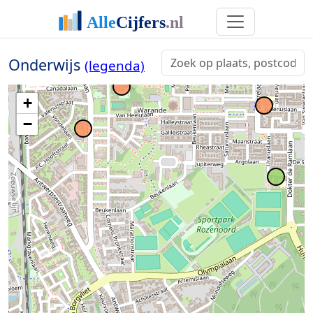
Onderwijs
(legenda)
+
−