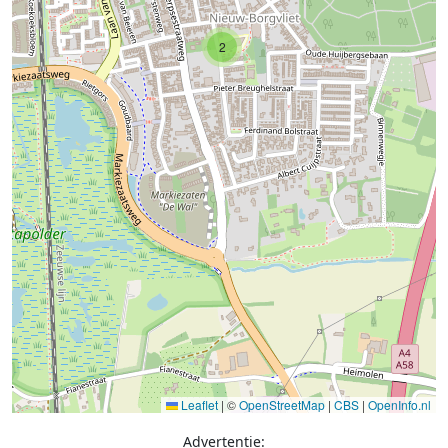
2
Leaflet
|
©
OpenStreetMap
|
CBS
|
OpenInfo.nl
Advertentie: