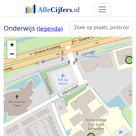
Onderwijs
(legenda)
+
−