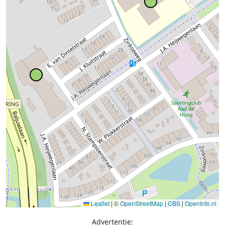
Leaflet
|
©
OpenStreetMap
|
CBS
|
OpenInfo.nl
Advertentie: