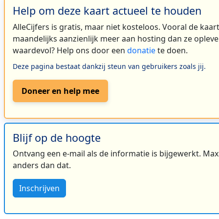
19
Help om deze kaart actueel te houden
AlleCijfers is gratis, maar niet kosteloos. Vooral de kaa
maandelijks aanzienlijk meer aan hosting dan ze oplever
2
waardevol? Help ons door een
donatie
te doen.
Deze pagina bestaat dankzij steun van gebruikers zoals jij.
Doneer en help mee
2
2
Blijf op de hoogte
3
Ontvang een e-mail als de informatie is bijgewerkt. Maxi
anders dan dat.
Inschrijven