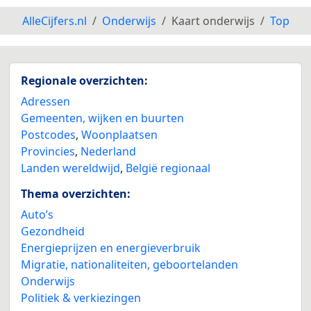
AlleCijfers.nl
Onderwijs
Kaart onderwijs
Top
Regionale overzichten:
3
Adressen
Gemeenten, wijken en buurten
Postcodes
,
Woonplaatsen
Provincies
,
Nederland
Landen wereldwijd
,
België regionaal
Thema overzichten:
Auto’s
Gezondheid
Energieprijzen en energieverbruik
Migratie, nationaliteiten, geboortelanden
Onderwijs
Politiek & verkiezingen