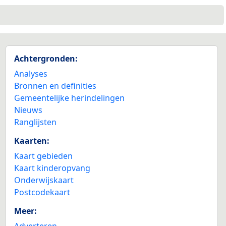
6
Achtergronden:
2
Analyses
Bronnen en definities
Gemeentelijke herindelingen
Nieuws
Ranglijsten
Kaarten:
Kaart gebieden
Kaart kinderopvang
Onderwijskaart
Postcodekaart
Meer:
Adverteren