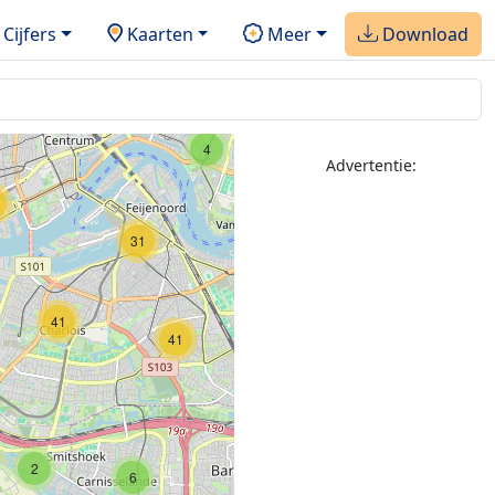
31
Cijfers
Kaarten
Meer
Download
86
31
4
Advertentie:
31
21
41
41
19
2
13
6