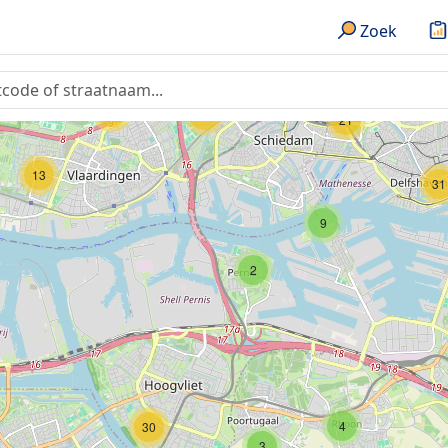
2
Zoek
14
37
21
13
31
9
2
4
30
3