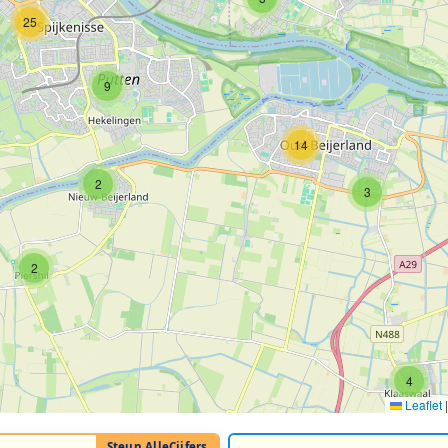
25
9
14
2
3
2
4
Leaflet
|