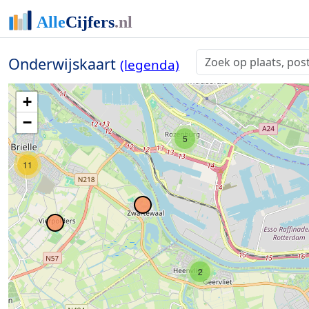
10
5
Onderwijskaart
13
(legenda)
+
−
5
11
2