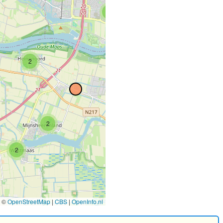
5
2
2
4
2
2
©
OpenStreetMap
|
CBS
|
OpenInfo.nl