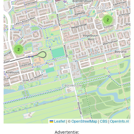
2
2
Leaflet
|
©
OpenStreetMap
|
CBS
|
OpenInfo.nl
Advertentie: