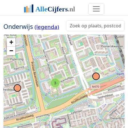
Onderwijs
(legenda)
+
−
3