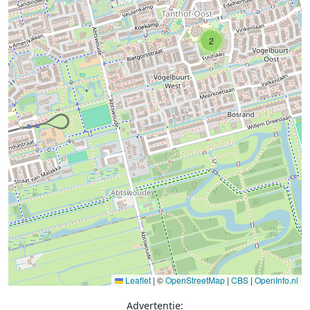
2
Leaflet
|
©
OpenStreetMap
|
CBS
|
OpenInfo.nl
Advertentie: