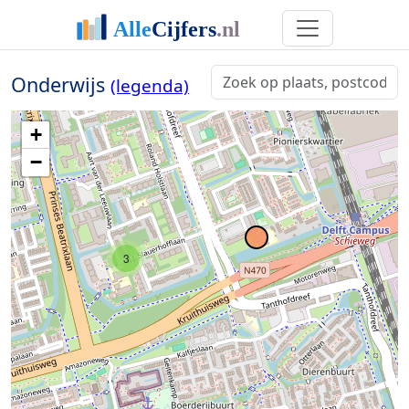
Onderwijs
(legenda)
+
−
3