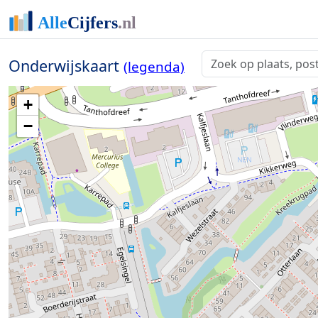
Onderwijskaart
(legenda)
+
−