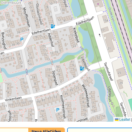
Leaflet
|