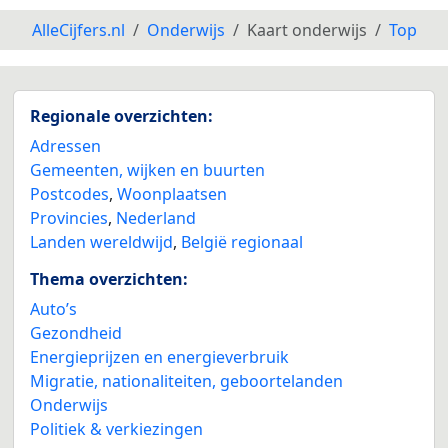
AlleCijfers.nl
Onderwijs
Kaart onderwijs
Top
Regionale overzichten:
Adressen
Gemeenten, wijken en buurten
Postcodes
,
Woonplaatsen
Provincies
,
Nederland
Landen wereldwijd
,
België regionaal
Thema overzichten:
Auto’s
Gezondheid
Energieprijzen en energieverbruik
Migratie, nationaliteiten, geboortelanden
Onderwijs
Politiek & verkiezingen