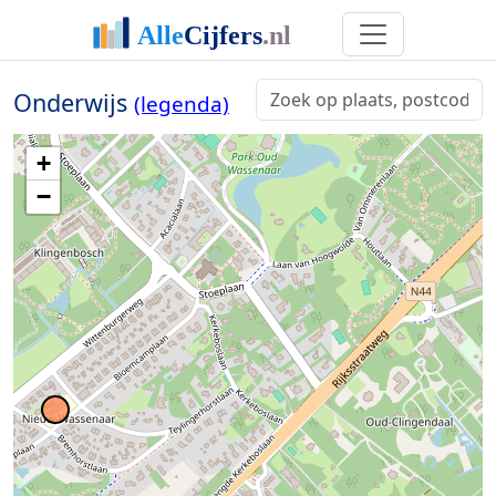
Onderwijs
(legenda)
+
−