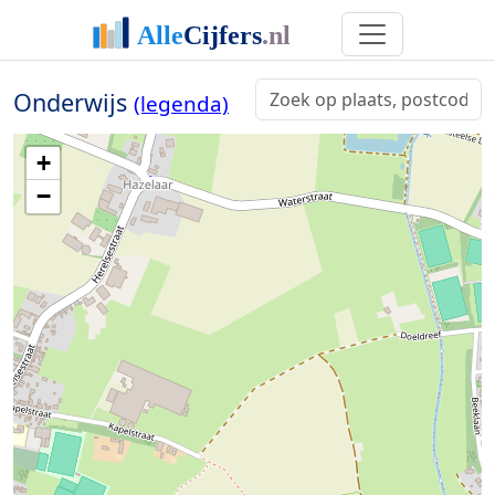
Onderwijs
(legenda)
+
−