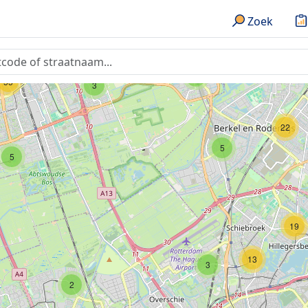
Zoek
7
6
55
3
22
5
5
19
13
3
2