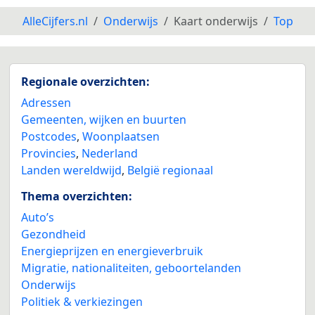
AlleCijfers.nl
Onderwijs
Kaart onderwijs
Top
3
Regionale overzichten:
Adressen
Gemeenten, wijken en buurten
Postcodes
,
Woonplaatsen
Provincies
,
Nederland
Landen wereldwijd
,
België regionaal
Thema overzichten:
Auto’s
Gezondheid
Energieprijzen en energieverbruik
Migratie, nationaliteiten, geboortelanden
Onderwijs
Politiek & verkiezingen