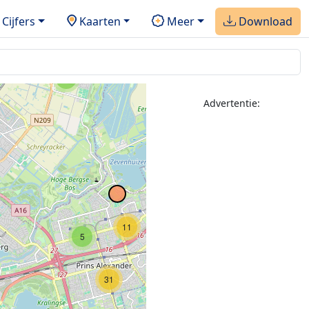
Cijfers
Kaarten
Meer
Download
3
7
Advertentie:
3
10
11
5
31