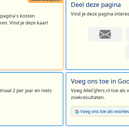
Deel deze pagina
Vind je deze pagina intere
rtpagina's kosten
2
en. Vind je deze kaart
14
3
2
2
Voeg ons toe in Go
maal 2 per jaar en niets
Voeg AlleCijfers.nl toe als
4
zoekresultaten.
Voeg ons toe als voorke
2