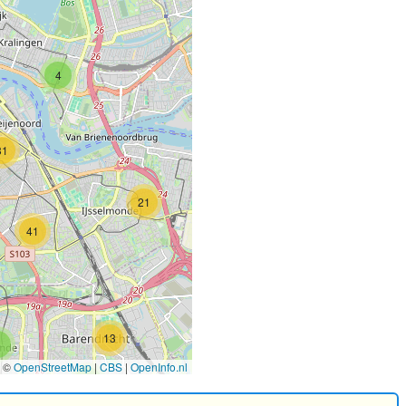
31
5
4
31
3
21
41
19
13
6
©
OpenStreetMap
|
CBS
|
OpenInfo.nl
5
9