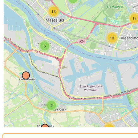
13
14
13
5
2
25