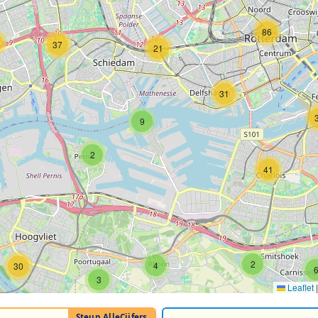
86
37
21
31
9
2
41
2
4
30
3
Leaflet
|