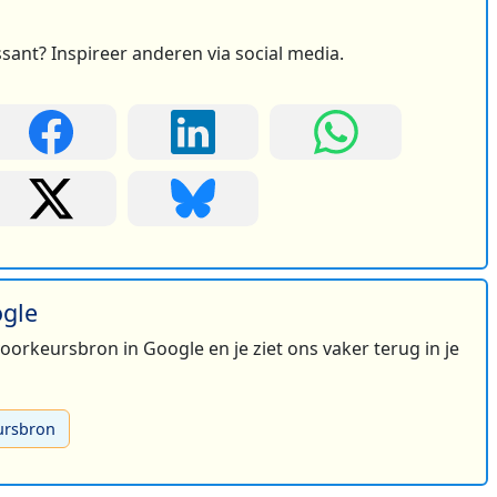
2
ssant? Inspireer anderen via social media.
16
4
ogle
2
 voorkeursbron in Google en je ziet ons vaker terug in je
ursbron