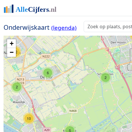
3
Onderwijskaart
(legenda)
2
+
−
22
6
2
2
10
5