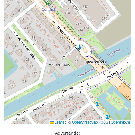
Leaflet
|
©
OpenStreetMap
|
CBS
|
OpenInfo.nl
Advertentie: