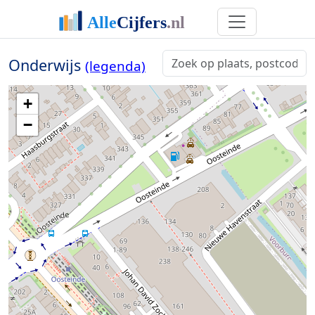
Onderwijs
(legenda)
+
−