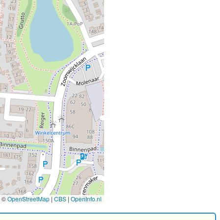
©
OpenStreetMap
|
CBS
|
OpenInfo.nl