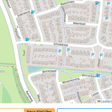
Leaflet
|