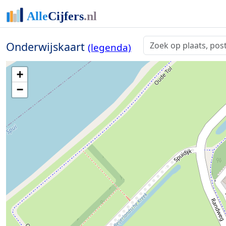
Onderwijskaart
(legenda)
+
−