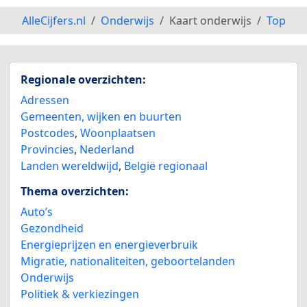
AlleCijfers.nl
Onderwijs
Kaart onderwijs
Top
Regionale overzichten:
Adressen
Gemeenten, wijken en buurten
Postcodes
,
Woonplaatsen
Provincies
,
Nederland
Landen wereldwijd
,
België regionaal
Thema overzichten:
Auto’s
Gezondheid
Energieprijzen en energieverbruik
Migratie, nationaliteiten, geboortelanden
Onderwijs
Politiek & verkiezingen