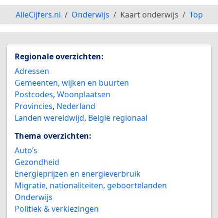
AlleCijfers.nl
Onderwijs
Kaart onderwijs
Top
Regionale overzichten:
Adressen
Gemeenten, wijken en buurten
Postcodes
,
Woonplaatsen
Provincies
,
Nederland
Landen wereldwijd
,
België regionaal
Thema overzichten:
Auto’s
Gezondheid
Energieprijzen en energieverbruik
Migratie, nationaliteiten, geboortelanden
Onderwijs
Politiek & verkiezingen