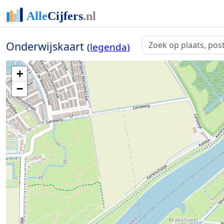
Onderwijskaart
(legenda)
+
−