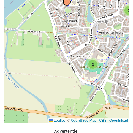
2
2
Leaflet
|
©
OpenStreetMap
|
CBS
|
OpenInfo.nl
Advertentie: