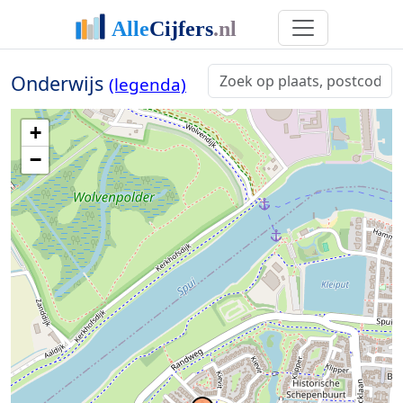
Onderwijs
(legenda)
+
−