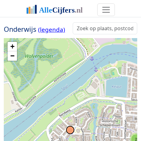
Onderwijs
(legenda)
+
−
2