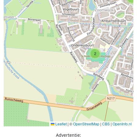
2
Leaflet
|
©
OpenStreetMap
|
CBS
|
OpenInfo.nl
Advertentie: