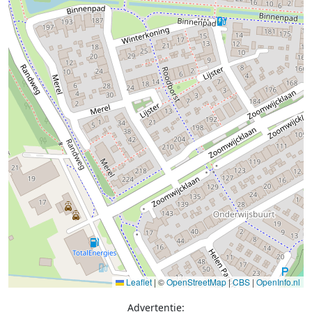
Leaflet
|
©
OpenStreetMap
|
CBS
|
OpenInfo.nl
Advertentie: