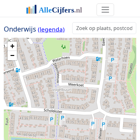
Onderwijs
(legenda)
+
−