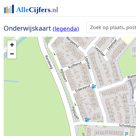
Onderwijskaart
(legenda)
+
−