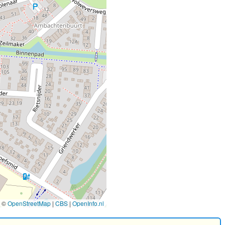
©
OpenStreetMap
|
CBS
|
OpenInfo.nl