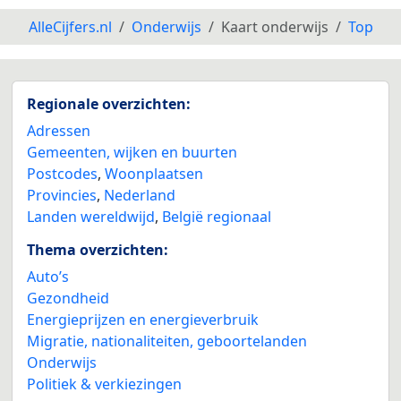
AlleCijfers.nl
Onderwijs
Kaart onderwijs
Top
Regionale overzichten:
Adressen
Gemeenten, wijken en buurten
Postcodes
,
Woonplaatsen
Provincies
,
Nederland
Landen wereldwijd
,
België regionaal
Thema overzichten:
Auto’s
Gezondheid
Energieprijzen en energieverbruik
Migratie, nationaliteiten, geboortelanden
Onderwijs
Politiek & verkiezingen