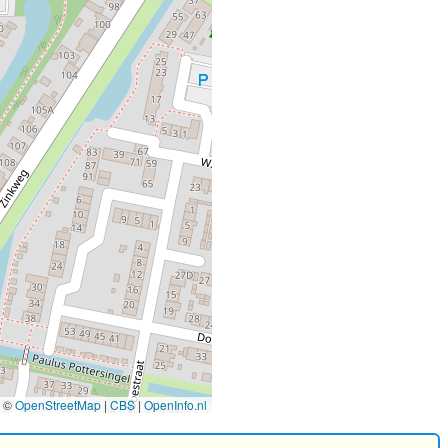
©
OpenStreetMap
|
CBS
|
OpenInfo.nl