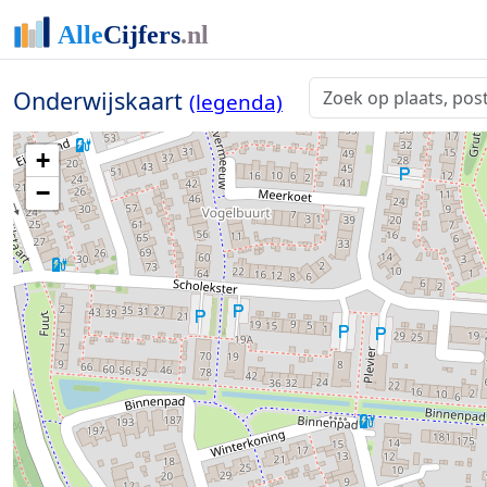
Onderwijskaart
(legenda)
+
−