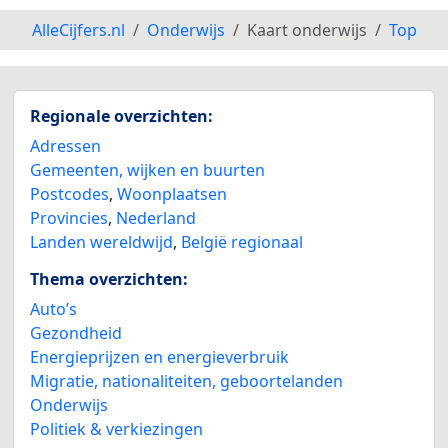
AlleCijfers.nl
Onderwijs
Kaart onderwijs
Top
Regionale overzichten:
Adressen
Gemeenten, wijken en buurten
Postcodes
,
Woonplaatsen
Provincies
,
Nederland
Landen wereldwijd
,
België regionaal
Thema overzichten:
Auto’s
Gezondheid
Energieprijzen en energieverbruik
Migratie, nationaliteiten, geboortelanden
Onderwijs
Politiek & verkiezingen