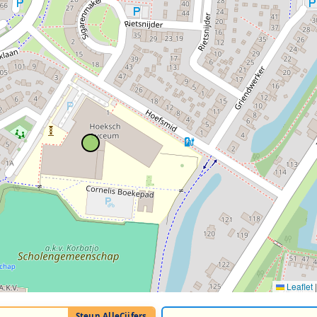
Leaflet
|