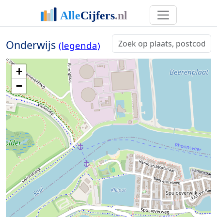
Onderwijs
(legenda)
+
−