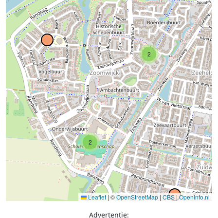
2
2
Leaflet
|
©
OpenStreetMap
|
CBS
|
OpenInfo.nl
Advertentie: