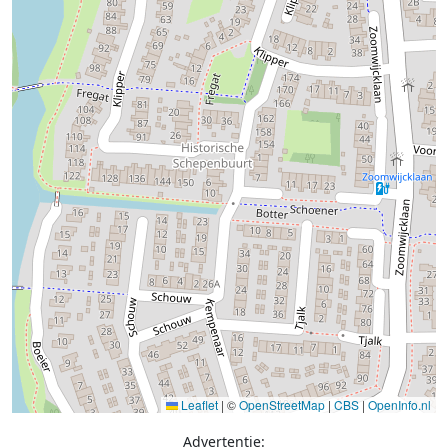
Leaflet
|
©
OpenStreetMap
|
CBS
|
OpenInfo.nl
Advertentie: