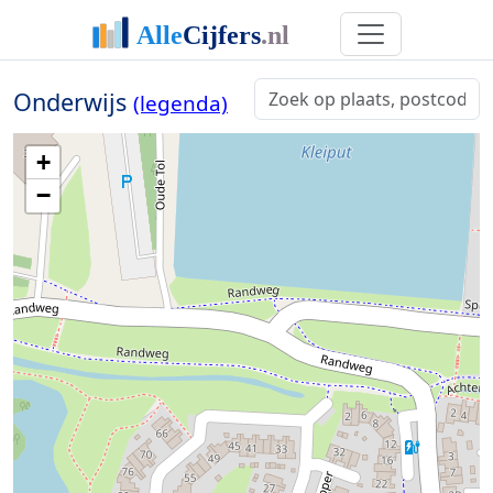
Onderwijs
(legenda)
+
−