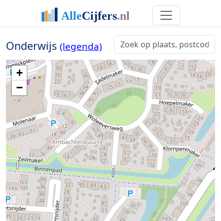
Onderwijs
(legenda)
+
−