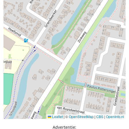
Leaflet
|
©
OpenStreetMap
|
CBS
|
OpenInfo.nl
Advertentie: