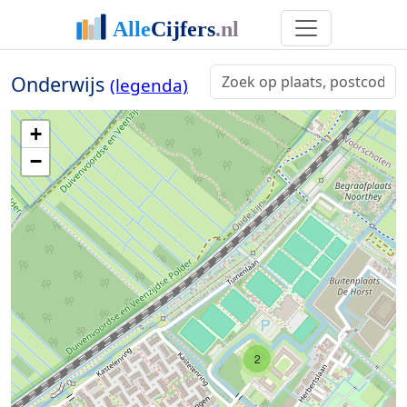
Onderwijs
(legenda)
+
−
2