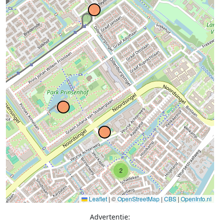
2
Leaflet
|
©
OpenStreetMap
|
CBS
|
OpenInfo.nl
Advertentie: