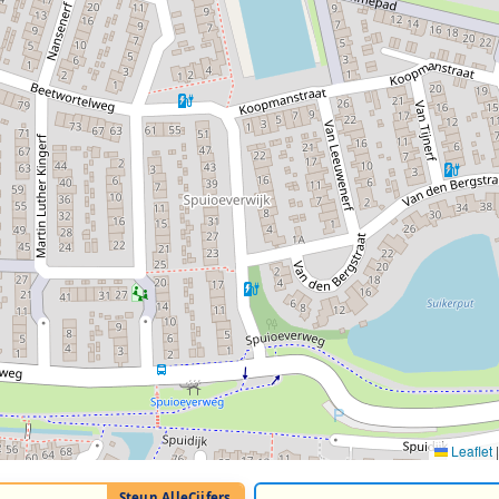
Leaflet
|