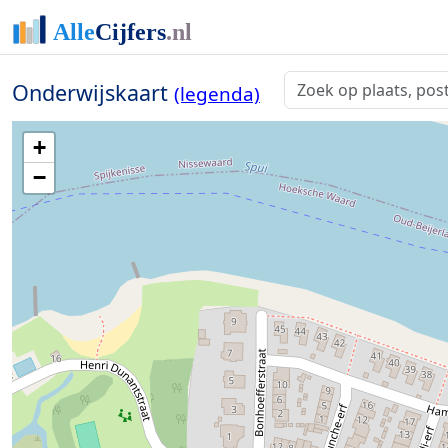
Onderwijskaart
(legenda)
+
−