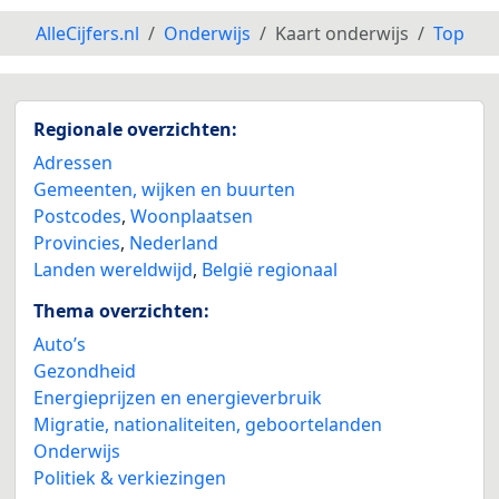
AlleCijfers.nl
Onderwijs
Kaart onderwijs
Top
Regionale overzichten:
Adressen
Gemeenten, wijken en buurten
Postcodes
,
Woonplaatsen
Provincies
,
Nederland
Landen wereldwijd
,
België regionaal
Thema overzichten:
Auto’s
Gezondheid
Energieprijzen en energieverbruik
Migratie, nationaliteiten, geboortelanden
Onderwijs
Politiek & verkiezingen