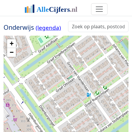
Onderwijs
(legenda)
+
−