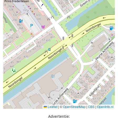
Leaflet
|
©
OpenStreetMap
|
CBS
|
OpenInfo.nl
Advertentie: