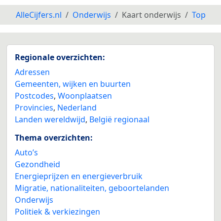
AlleCijfers.nl
Onderwijs
Kaart onderwijs
Top
Regionale overzichten:
4
Adressen
Gemeenten, wijken en buurten
Postcodes
,
Woonplaatsen
Provincies
,
Nederland
Landen wereldwijd
,
België regionaal
Thema overzichten:
Auto’s
Gezondheid
Energieprijzen en energieverbruik
Migratie, nationaliteiten, geboortelanden
Onderwijs
Politiek & verkiezingen