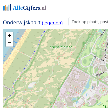
Onderwijskaart
(legenda)
+
−