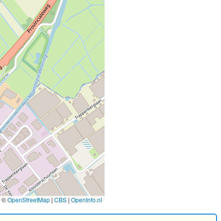
©
OpenStreetMap
|
CBS
|
OpenInfo.nl