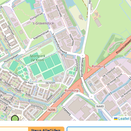
Leaflet
|