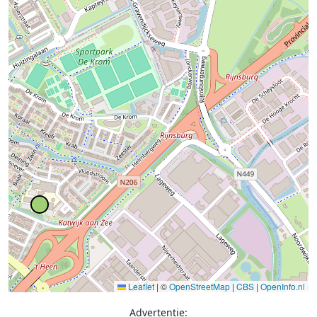
Leaflet
|
©
OpenStreetMap
|
CBS
|
OpenInfo.nl
Advertentie: