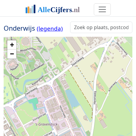
Onderwijs
(legenda)
+
−