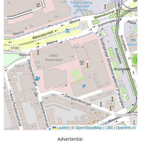
2
Leaflet
|
©
OpenStreetMap
|
CBS
|
OpenInfo.nl
Advertentie: