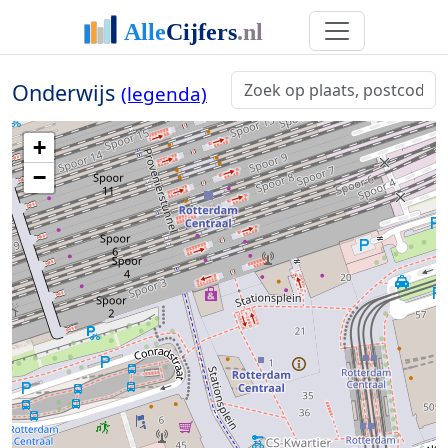
Onderwijs
(legenda)
+
−