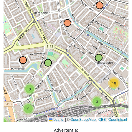
10
3
3
9
Leaflet
|
©
OpenStreetMap
|
CBS
|
OpenInfo.nl
2
Advertentie: