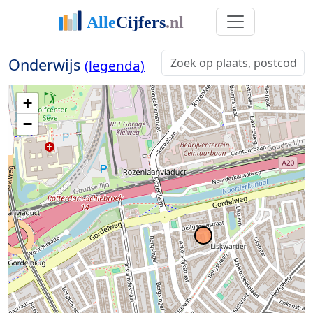
Onderwijs
(legenda)
+
−