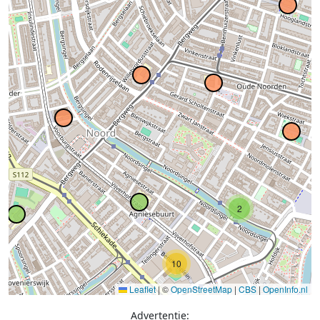
2
10
Leaflet
|
©
OpenStreetMap
|
CBS
|
OpenInfo.nl
Advertentie: