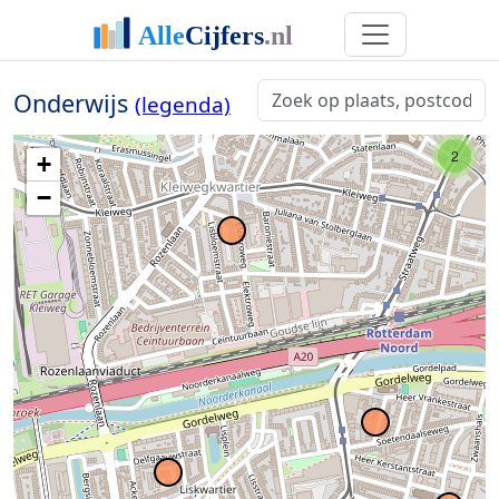
Onderwijs
(legenda)
2
2
+
−