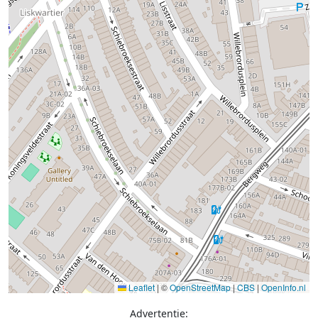
Leaflet
|
©
OpenStreetMap
|
CBS
|
OpenInfo.nl
Advertentie: