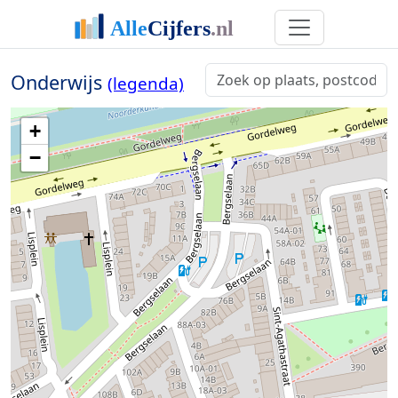
Onderwijs
(legenda)
+
−