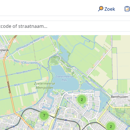
Zoek
2
7
2