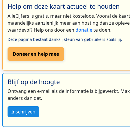
Help om deze kaart actueel te houden
3
AlleCijfers is gratis, maar niet kosteloos. Vooral de kaa
3
maandelijks aanzienlijk meer aan hosting dan ze oplever
waardevol? Help ons door een
donatie
te doen.
3
Deze pagina bestaat dankzij steun van gebruikers zoals jij.
3
Doneer en help mee
2
Blijf op de hoogte
Ontvang een e-mail als de informatie is bijgewerkt. Maxi
anders dan dat.
3
Inschrijven