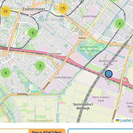
15
10
4
6
3
4
Leaflet
|