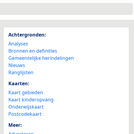
2
6
7
Achtergronden:
Analyses
2
Bronnen en definities
9
Gemeentelijke herindelingen
4
Nieuws
Ranglijsten
14
Kaarten:
Kaart gebieden
Kaart kinderopvang
Onderwijskaart
Postcodekaart
Meer:
Adverteren