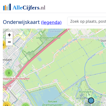
Onderwijskaart
(legenda)
3
+
−
10
3
12