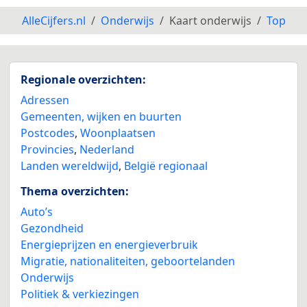
AlleCijfers.nl
Onderwijs
Kaart onderwijs
Top
7
6
6
Regionale overzichten:
5
Adressen
Gemeenten, wijken en buurten
13
Postcodes
,
Woonplaatsen
Provincies
,
Nederland
Landen wereldwijd
,
België regionaal
Thema overzichten:
Auto’s
Gezondheid
Energieprijzen en energieverbruik
Migratie, nationaliteiten, geboortelanden
Onderwijs
Politiek & verkiezingen