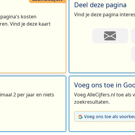
Deel deze pagina
Vind je deze pagina intere
rtpagina's kosten
en. Vind je deze kaart
4
3
5
9
Voeg ons toe in Go
4
maal 2 per jaar en niets
Voeg AlleCijfers.nl toe als
4
zoekresultaten.
Voeg ons toe als voorke