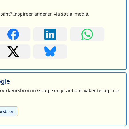
ssant? Inspireer anderen via social media.
2
ogle
 voorkeursbron in Google en je ziet ons vaker terug in je
3
ursbron
3