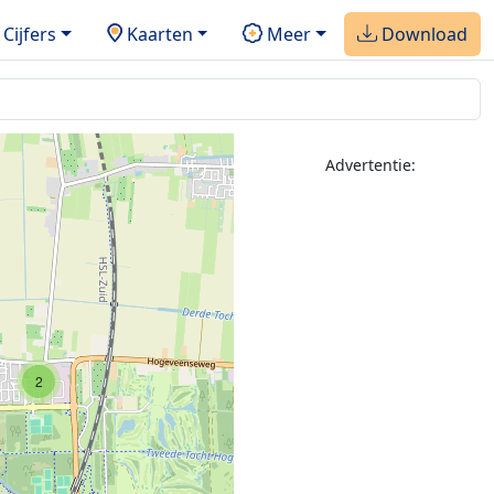
Cijfers
Kaarten
Meer
Download
4
Advertentie:
2