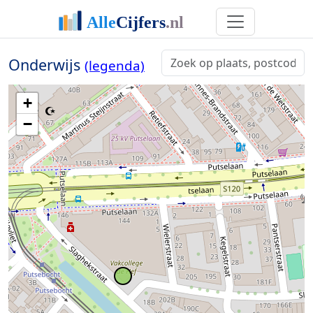
Onderwijs
(legenda)
+
−