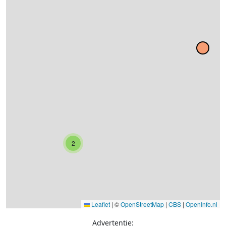
2
Leaflet
|
©
OpenStreetMap
|
CBS
|
OpenInfo.nl
Advertentie: