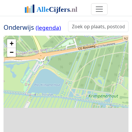
Onderwijs
(legenda)
+
−