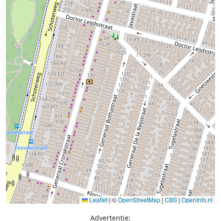
Leaflet
|
©
OpenStreetMap
|
CBS
|
OpenInfo.nl
Advertentie: