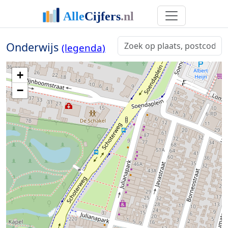
Onderwijs
(legenda)
+
−