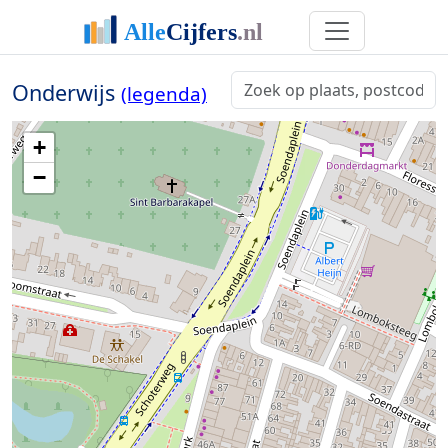
Onderwijs
(legenda)
+
−