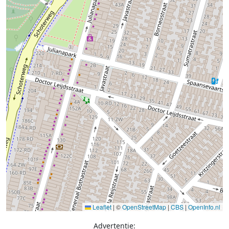
Leaflet
|
©
OpenStreetMap
|
CBS
|
OpenInfo.nl
Advertentie: