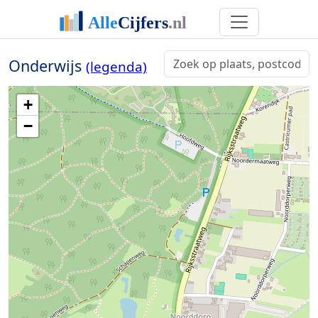
Onderwijs
(legenda)
+
−