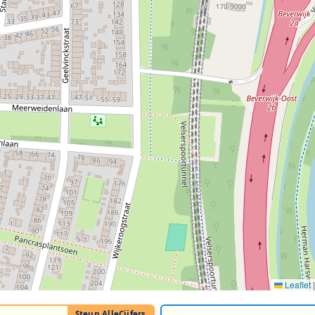
Leaflet
|