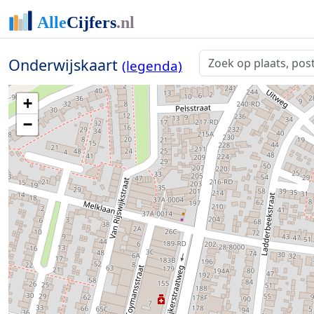
Onderwijskaart
(legenda)
+
−