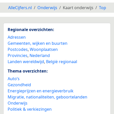
AlleCijfers.nl
Onderwijs
Kaart onderwijs
Top
Regionale overzichten:
Adressen
Gemeenten, wijken en buurten
Postcodes
,
Woonplaatsen
Provincies
,
Nederland
Landen wereldwijd
,
België regionaal
Thema overzichten:
Auto’s
Gezondheid
Energieprijzen en energieverbruik
Migratie, nationaliteiten, geboortelanden
Onderwijs
Politiek & verkiezingen