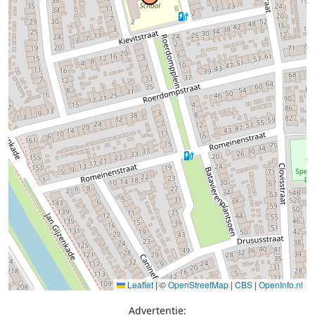
Leaflet
|
©
OpenStreetMap
|
CBS
|
OpenInfo.nl
Advertentie: