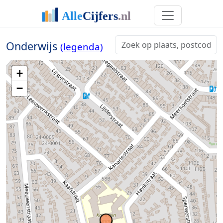
Onderwijs
(legenda)
+
−