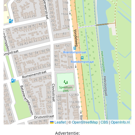
Leaflet
|
©
OpenStreetMap
|
CBS
|
OpenInfo.nl
Advertentie: