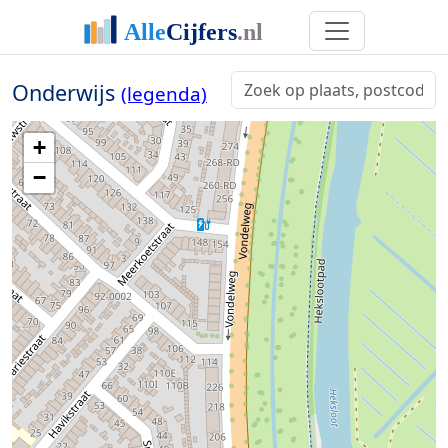
Onderwijs
(legenda)
+
−