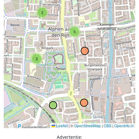
2
5
3
Leaflet
|
©
OpenStreetMap
|
CBS
|
OpenInfo.nl
Advertentie: