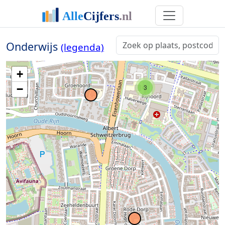
Onderwijs
(legenda)
+
−
3