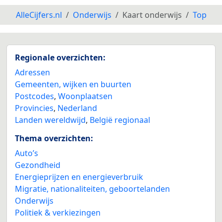
AlleCijfers.nl
Onderwijs
Kaart onderwijs
Top
Regionale overzichten:
Adressen
Gemeenten, wijken en buurten
Postcodes
,
Woonplaatsen
Provincies
,
Nederland
Landen wereldwijd
,
België regionaal
Thema overzichten:
Auto’s
Gezondheid
Energieprijzen en energieverbruik
Migratie, nationaliteiten, geboortelanden
Onderwijs
Politiek & verkiezingen