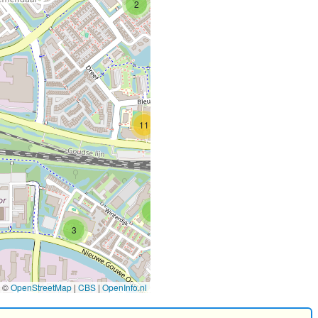
2
11
2
3
©
OpenStreetMap
|
CBS
|
OpenInfo.nl