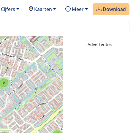
Cijfers
Kaarten
Meer
Download
2
Advertentie:
2
2
2