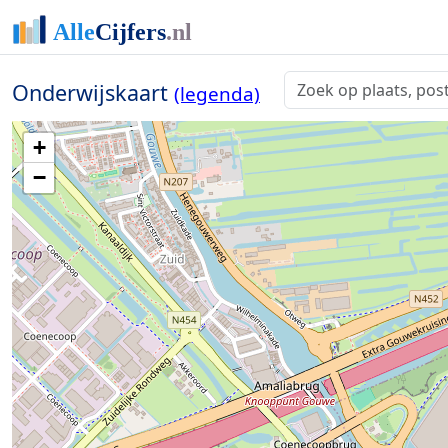
Onderwijskaart
(legenda)
+
−