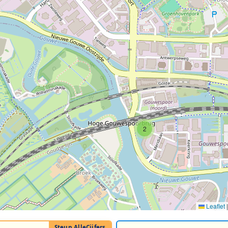
2
Leaflet
|